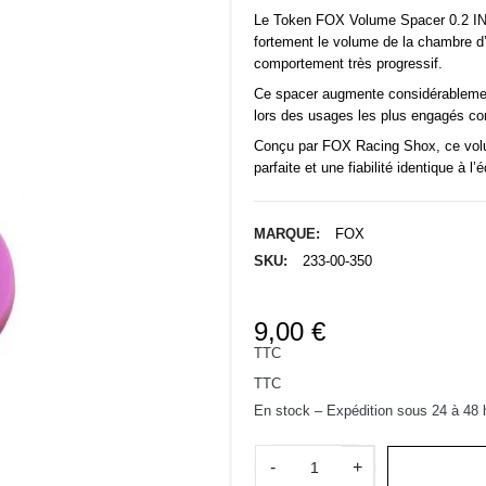
Le Token
FOX
Volume Spacer 0.2 IN³
fortement le volume de la chambre d’
comportement très progressif.
Ce spacer augmente considérablement 
lors des usages les plus engagés co
Conçu par
FOX Racing Shox
, ce vo
parfaite et une fiabilité identique à l
MARQUE:
FOX
SKU:
233-00-350
9,00 €
TTC
TTC
En stock – Expédition sous 24 à 48 
-
+