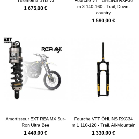
Télémétrie BYB V3
Fourche VTT ÖHLINS RXF36
m.3 140-160 - Trail, Down-
1 675,00 €
country
1 590,00 €
Amortisseur EXT REA MX Sur-
Fourche VTT ÖHLINS RXC34
Ron Ultra Bee
m.1 110-120 - Trail, All-Mountain
1 449,00 €
1 330,00 €