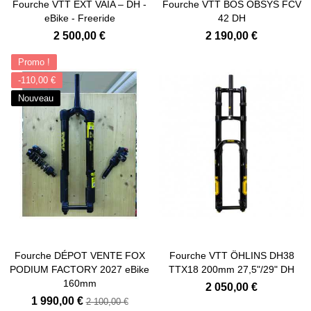
Fourche VTT EXT VAIA – DH -
Fourche VTT BOS OBSYS FCV
eBike - Freeride
42 DH
2 500,00 €
2 190,00 €
Promo !
-110,00 €
Nouveau
Ajouter au panier
Fourche DÉPOT VENTE FOX
Fourche VTT ÖHLINS DH38
PODIUM FACTORY 2027 eBike
TTX18 200mm 27,5"/29" DH
160mm
2 050,00 €
1 990,00 €
2 100,00 €