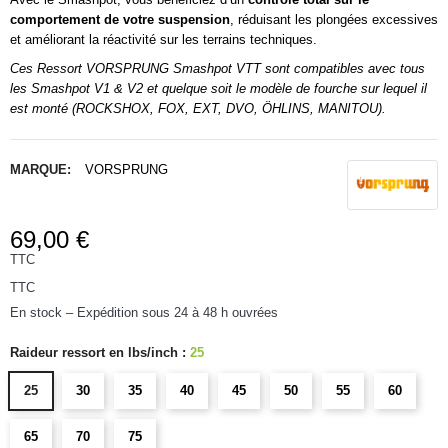
comportement de votre suspension
, réduisant les plongées excessives
et améliorant la réactivité sur les terrains techniques.
Ces Ressort VORSPRUNG Smashpot VTT sont compatibles avec tous
les Smashpot V1 & V2 et quelque soit le modèle de fourche sur lequel il
est monté (ROCKSHOX, FOX, EXT, DVO, ÖHLINS, MANITOU).
MARQUE:
VORSPRUNG
69,00 €
TTC
TTC
En stock – Expédition sous 24 à 48 h ouvrées
Raideur ressort en lbs/inch :
25
25
30
35
40
45
50
55
60
65
70
75