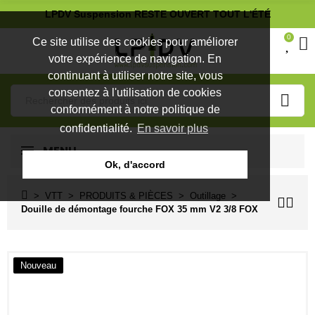
LPDV Suspension RESTE OUVERT TOUT L'ÉTÉ
0
Ce site utilise des cookies pour améliorer
votre expérience de navigation. En
continuant à utiliser notre site, vous
consentez à l'utilisation de cookies
conformément à notre politique de
confidentialité.
En savoir plus
MENU
Ok, d'accord
VTT
PRODUITS & PIÈCES
Outillage
Douille de démontage fourche FOX 35 mm V2 3/8 FOX
Nouveau