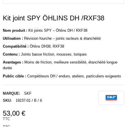
Kit joint SPY ÖHLINS DH /RXF38
Nom produit :
Kit joints SPY – Öhlins DH / RXF38
Utilisation :
Révision fourche – joints racleurs & étanchéité
Compatibilité :
Öhlins DH38, RXF38
Contenu :
Joints basse friction, mousses, toriques
Avantages :
Moins de friction, meilleure sensibilité, étanchéité longue
durée
Public cible :
Compétiteurs DH / enduro, ateliers, particuliers exigeants
MARQUE:
SKF
SKU:
19237-01 / B / 6
53,00 €
TTC
TTC