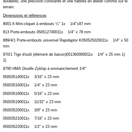
durabilité, une précision constante et une fiabilité en atelier comme sur le
terrain.
Dimensions et références
8001 A Mini-cliquet à embouts ¼" 1x 1/4"x87 mm
813 Porte-embouts 050512740011x 1/4" x 78 mm
889/4/1 Porte-embouts universel Rapidaptor K050525020011x 1/4" x 50
mm
870/1 Tige d'outil (élément de liaison)051360000011x 1/4" x 25 mm 1)
2)
8790 HMA Douille Zyklop à emmanchement 1/4"
050035140011x 3/16" x 23 mm
050035160011x 1/4" x 23 mm
050035180011x 5/16" x 23 mm
050035190011x 11/32" x 23 mm
050035200011x 3/8" x 23 mm
050035210011x 7/16" x 23 mm
050035220011x 1/2" x 23 mm