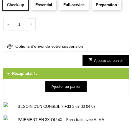
Check-up
Essential
Full-service
Preparation
-
+
Options d'envoi de votre suspension

Ajouter au panier
arrow_drop_down
Récapitulatif :
Ajouter au panier
BESOIN D'UN CONSEIL ? +33 3 67 30 04 07
PAIEMENT EN 3X OU 4X - Sans frais avec ALMA