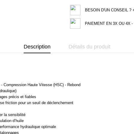
BESOIN D'UN CONSEIL ? +3
PAIEMENT EN 3X OU 4X - 
Description
Détails du produit
) - Compression Haute Vitesse (HSC) - Rebond
draulique)
ges précis et fiables
sse friction pour un seuil de déclenchement
r la sensibilité
lation d’huile
performance hydraulique optimale
 talonnages