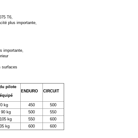
075 T6,
cité plus importante,
s importante,
rieur
s surfaces
du pilote
ENDURO
CIRCUIT
 équipé
0 kg
450
500
 90 kg
500
550
 105 kg
550
600
05 kg
600
600