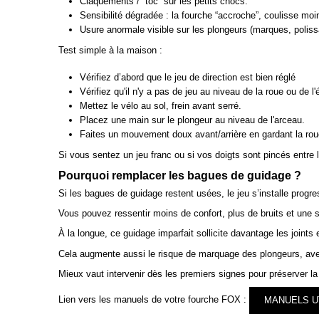
Claquements / “toc” sur les petits chocs.
Sensibilité dégradée : la fourche “accroche”, coulisse moi
Usure anormale visible sur les plongeurs (marques, polissa
Test simple à la maison :
Vérifiez d’abord que le jeu de direction est bien réglé
Vérifiez qu'il n'y a pas de jeu au niveau de la roue ou de l'é
Mettez le vélo au sol, frein avant serré.
Placez une main sur le plongeur au niveau de l'arceau.
Faites un mouvement doux avant/arrière en gardant la rou
Si vous sentez un jeu franc ou si vos doigts sont pincés entre
Pourquoi remplacer les bagues de guidage ?
Si les bagues de guidage restent usées, le jeu s’installe progre
Vous pouvez ressentir moins de confort, plus de bruits et une s
À la longue, ce guidage imparfait sollicite davantage les joints 
Cela augmente aussi le risque de marquage des plongeurs, ave
Mieux vaut intervenir dès les premiers signes pour préserver la 
Lien vers les manuels de votre fourche FOX :
MANUELS U