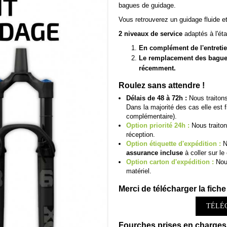
bagues de guidage.
Vous retrouverez un guidage fluide e
2 niveaux de service
adaptés à l'ét
En complément de l'entretie
Le remplacement des bagues 
récemment.
Roulez sans attendre !
Délais de 48 à 72h :
Nous traitons
Dans la majorité des cas elle est 
complémentaire).
Option priorité 24h :
Nous traiton
réception.
Option étiquette d'expédition :
N
assurance incluse
à coller sur le 
Option carton d'expédition :
Nous
matériel.
Merci de télécharger la fiche 
TÉLÉ
Fourches prises en charges