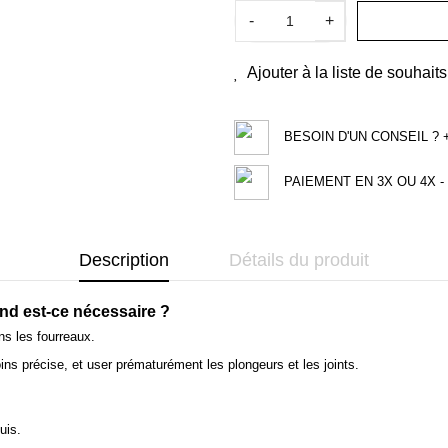
-
+
Ajouter à la liste de souhaits
BESOIN D'UN CONSEIL ? +3
PAIEMENT EN 3X OU 4X - 
Description
Détails du produit
d est-ce nécessaire ?
s les fourreaux.
ins précise, et user prématurément les plongeurs et les joints.
uis.