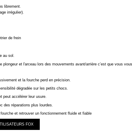
ns librement.
ge irrégulier).
trier de frein
e au sol.
 le plongeur et l'arceau lors des mouvements avant/arrière c’est que vous vo
ssivement et la fourche perd en précision.
ensibilité dégradée sur les petits chocs.
et peut accélérer leur usure.
c des réparations plus lourdes.
fourche et retrouver un fonctionnement fluide et fiable
TILISATEURS FOX