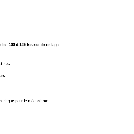
s les
100 à 125 heures
de roulage.
et sec.
urs.
ans risque pour le mécanisme.