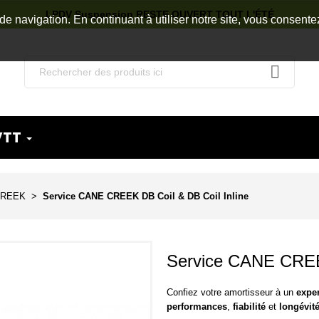
LPDV Suspension RESTE OUVERT TOUT L'ÉTÉ
de navigation. En continuant à utiliser notre site, vous consente
VTT
CREEK
Service CANE CREEK DB Coil & DB Coil Inline
Service CANE CREEK
Confiez votre amortisseur à un
expe
performances
,
fiabilité
et
longévit