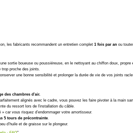
sion, les fabricants recommandent un entretien complet
1 fois par an
ou toute
ès une sortie boueuse ou poussiéreuse, en le nettoyant au chiffon doux, propre 
 trop proche des joints.
onserver une bonne sensibilité et prolonger la durée de vie de vos joints racle
ge des chambres d'air.
parfaitement alignés avec le cadre, vous pouvez les faire pivoter à la main s
e du ressort lors de l'installation du câble.
é » car vous risquez d’endommager votre amortisseur.
s 5 tours de précontrainte
.
peu d’huile et de graisse sur le plongeur.
elp - FAQ
"