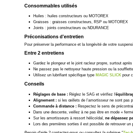
Consommables utilisés
Huiles : huiles constructeurs ou MOTOREX
Graisses : graisses constructeurs, RSP ou MOTOREX
Joints : joints constructeurs ou NDURANCE
Préconisations d'entretien
Pour préserver la performance et la longévité de votre suspen
Entre 2 entretiens
Gardez le plongeur et le joint racleur propre, surtout apr
Ne passez pas le nettoyeur haute pression ou la soufflette
Utilisez un lubrifiant spécifique type
MAGIC SLICK
pour c
Conseils
Réglages de base :
Réglez le SAG et vérifiez l'
équilibra
Alignement :
si les œillets de l’amortisseur ne sont pas 
Commande à distance :
Respectez le sens de précontraint
Dans une descente, veillez à ne pas être en mode « ferm
Sur les amortisseurs à ressort hélicoïdal,
ne dépassez pa
Lors des premières sorties il est possible de retrouver un 
Besoin d'aide ? contactez-nous ou consultez la rubrique "
Tec-h