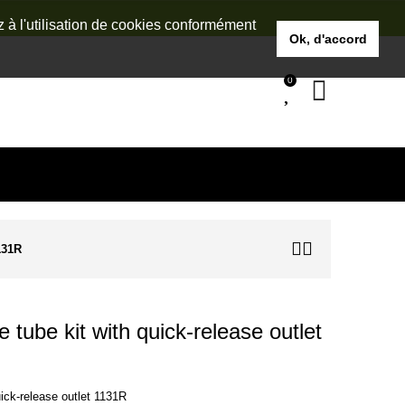
z à l'utilisation de cookies conformément
Ok, d'accord
0
131R
ube kit with quick-release outlet
ck-release outlet 1131R