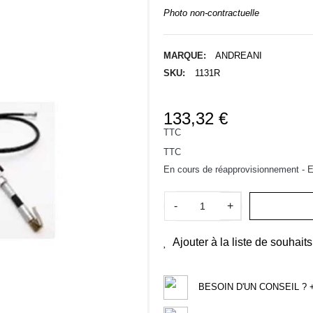
Photo non-contractuelle
MARQUE:
ANDREANI
SKU:
1131R
133,32 €
TTC
TTC
En cours de réapprovisionnement - Ex
-
+
Ajouter à la liste de souhaits
BESOIN D'UN CONSEIL ? +3