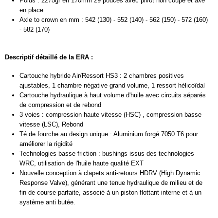
Poids : 2275gr en 170mm 29 pouces avec pivot non coupé et axe
en place
Axle to crown en mm : 542 (130) - 552 (140) - 562 (150) - 572 (160)
- 582 (170)
Descriptif détaillé de la ERA :
Cartouche hybride Air/Ressort HS3 : 2 chambres positives
ajustables, 1 chambre négative grand volume, 1 ressort hélicoïdal
Cartouche hydraulique à haut volume d'huile avec circuits séparés
de compression et de rebond
3 voies : compression haute vitesse (HSC) , compression basse
vitesse (LSC), Rebond
Té de fourche au design unique : Aluminium forgé 7050 T6 pour
améliorer la rigidité
Technologies basse friction : bushings issus des technologies
WRC, utilisation de l'huile haute qualité EXT
Nouvelle conception à clapets anti-retours HDRV (High Dynamic
Response Valve), générant une tenue hydraulique de milieu et de
fin de course parfaite, associé à un piston flottant interne et à un
système anti butée.