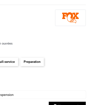
h ouvrées
ull-service
Preparation
uspension