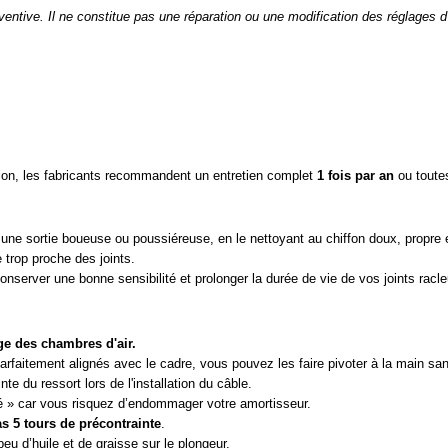
ventive. Il ne constitue pas une réparation ou une modification des réglages
sion, les fabricants recommandent un entretien complet
1 fois par an
ou toute
ès une sortie boueuse ou poussiéreuse, en le nettoyant au chiffon doux, propre 
 trop proche des joints.
onserver une bonne sensibilité et prolonger la durée de vie de vos joints racle
ge des chambres d'air.
parfaitement alignés avec le cadre, vous pouvez les faire pivoter à la main s
e du ressort lors de l'installation du câble.
é » car vous risquez d’endommager votre amortisseur.
s 5 tours de précontrainte
.
peu d’huile et de graisse sur le plongeur.