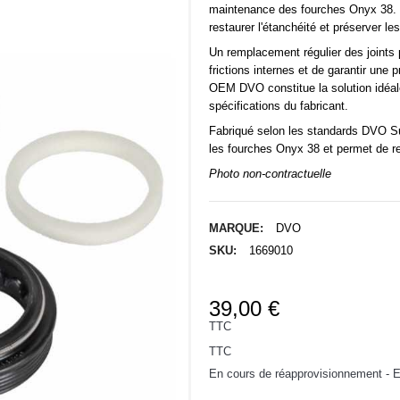
maintenance des fourches Onyx 38. I
restaurer l'étanchéité et préserver l
Un remplacement régulier des joints p
frictions internes et de garantir une
OEM
DVO
constitue la solution idéa
spécifications du fabricant.
Fabriqué selon les standards DVO Sus
les fourches Onyx 38 et permet de re
Photo non-contractuelle
MARQUE:
DVO
SKU:
1669010
39,00 €
TTC
TTC
En cours de réapprovisionnement - Ex