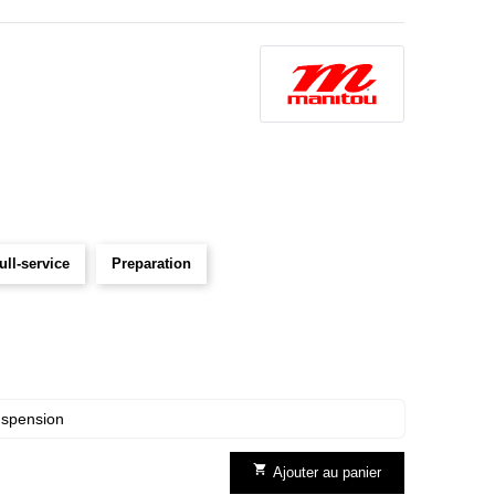
ull-service
Preparation
uspension

Ajouter au panier