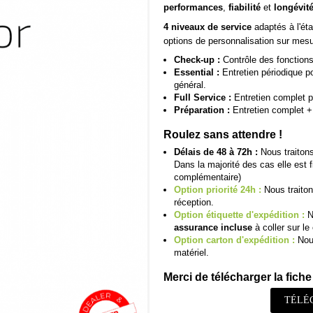
performances
,
fiabilité
et
longévit
4 niveaux de service
adaptés à l'éta
options de personnalisation sur mesu
Check-up :
Contrôle des fonctions 
Essential :
Entretien périodique pou
général.
Full Service :
Entretien complet p
Préparation :
Entretien complet + 
Roulez sans attendre !
Délais de 48 à 72h :
Nous traitons
Dans la majorité des cas elle est 
complémentaire)
Option priorité 24h :
Nous traiton
réception.
Option étiquette d'expédition :
N
assurance incluse
à coller sur le 
Option carton d'expédition :
Nous
matériel.
Merci de télécharger la fiche 
TÉLÉ