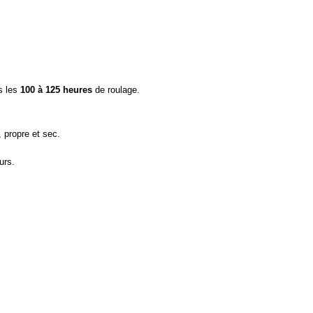
s les
100 à 125 heures
de roulage.
 propre et sec.
urs.