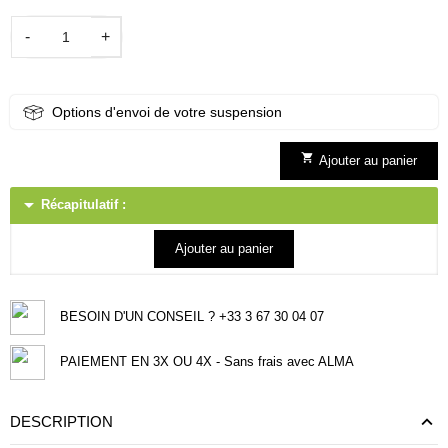
-
+
Options d'envoi de votre suspension

Ajouter au panier
arrow_drop_down
Récapitulatif :
Ajouter au panier
BESOIN D'UN CONSEIL ? +33 3 67 30 04 07
PAIEMENT EN 3X OU 4X - Sans frais avec ALMA
DESCRIPTION