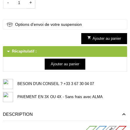
-
+
Options d'envoi de votre suspension

Ajouter au panier
arrow_drop_down
Récapitulatif :
Ajouter au panier
BESOIN D'UN CONSEIL ? +33 3 67 30 04 07
PAIEMENT EN 3X OU 4X - Sans frais avec ALMA
DESCRIPTION