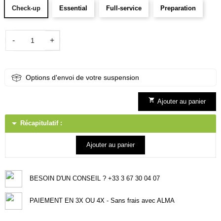
Check-up
Essential
Full-service
Preparation
-
+
Options d'envoi de votre suspension

Ajouter au panier
arrow_drop_down
Récapitulatif :
Ajouter au panier
BESOIN D'UN CONSEIL ? +33 3 67 30 04 07
PAIEMENT EN 3X OU 4X - Sans frais avec ALMA