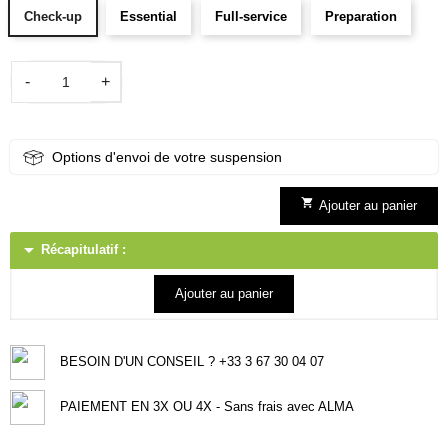
Check-up
Essential
Full-service
Preparation
-
+
Options d'envoi de votre suspension

Ajouter au panier
arrow_drop_down
Récapitulatif :
Ajouter au panier
BESOIN D'UN CONSEIL ? +33 3 67 30 04 07
PAIEMENT EN 3X OU 4X - Sans frais avec ALMA