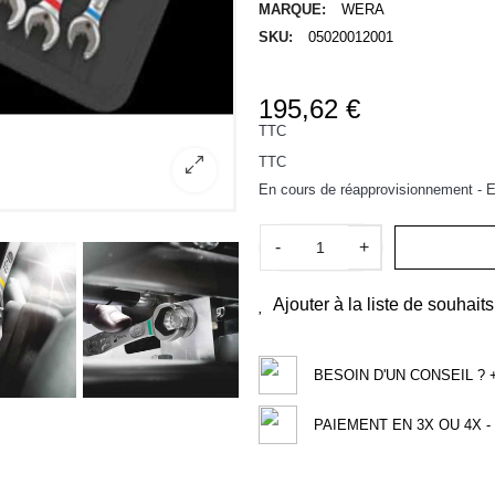
MARQUE:
WERA
SKU:
05020012001
195,62 €
TTC
TTC
En cours de réapprovisionnement - Ex
-
+
Ajouter à la liste de souhaits
BESOIN D'UN CONSEIL ? +3
PAIEMENT EN 3X OU 4X - 