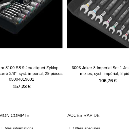
Ajouter au panier
Ajouter au panier
ra 8100 SB 9 Jeu cliquet Zyklop
6003 Joker 8 Imperial Set 1 Je
arré 3/8", syst. impérial, 29 pièces
mixtes, syst. impérial, 8 pi
05004019001
106,76 €
157,23 €
MON COMPTE
ACCÈS RAPIDE
Mes informations
Offres spéciales