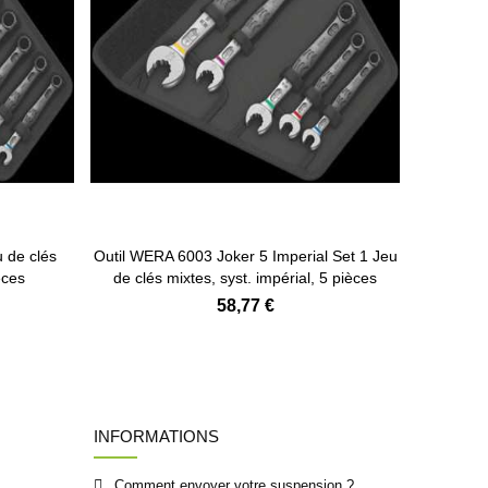
Ajouter au panier
u de clés
Outil WERA 6003 Joker 5 Imperial Set 1 Jeu
Outil WE
èces
de clés mixtes, syst. impérial, 5 pièces
58,77 €
INFORMATIONS
Comment envoyer votre suspension ?