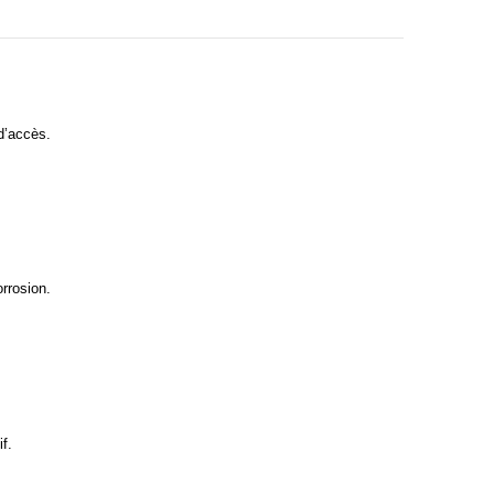
 d’accès.
rrosion.
f.