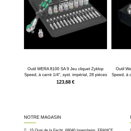
Ajouter au panier
erial, 39
Outil WERA 8100 SA 9 Jeu cliquet Zyklop
Outil We
Speed, à carré 1/4", syst. impérial, 28 pièces
Speed, à c
123,68 €
NOTRE MAGASIN
15 Quai de la Fecht, 68040 Ingersheim, FRANCE