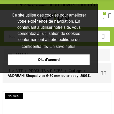
LPDV Suspension RESTE OUVERT TOUT L'ÉTÉ
0
Ce site utilise des cookies pour améliorer
votre expérience de navigation. En
continuant à utiliser notre site, vous
consentez à l'utilisation de cookies
conformément à notre politique de
confidentialité.
En savoir plus
MENU
Ok, d'accord
VTT
PRODUITS & PIÈCES
Outillage
ANDREANI Shaped vice Ø 30 mm outer body -290611
Nouveau