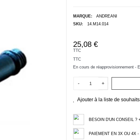
MARQUE:
ANDREANI
SKU:
14.M14.014
25,08 €
TTC
TTC
En cours de réapprovisionnement - Ex
-
+
Ajouter à la liste de souhaits
BESOIN D'UN CONSEIL ? +3
PAIEMENT EN 3X OU 4X - 