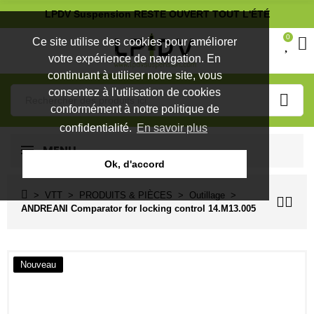
LPDV Suspension RESTE OUVERT TOUT L'ÉTÉ
0
Ce site utilise des cookies pour améliorer
votre expérience de navigation. En
continuant à utiliser notre site, vous
consentez à l'utilisation de cookies
conformément à notre politique de
confidentialité.
En savoir plus
MENU
Ok, d'accord
VTT
PRODUITS & PIÈCES
Outillage
ANDREANI Comparator for locking control 14.M13.005
Nouveau