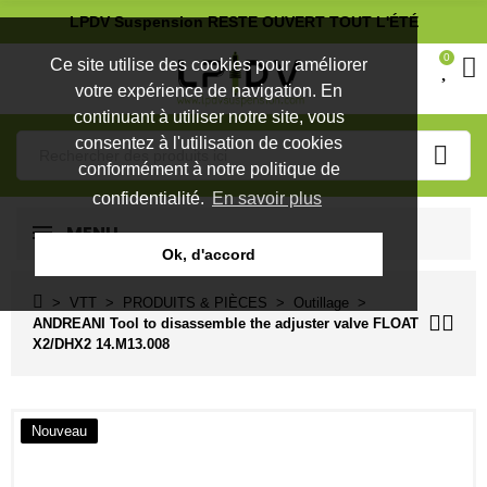
LPDV Suspension RESTE OUVERT TOUT L'ÉTÉ
0
Ce site utilise des cookies pour améliorer
votre expérience de navigation. En
continuant à utiliser notre site, vous
consentez à l'utilisation de cookies
conformément à notre politique de
confidentialité.
En savoir plus
MENU
Ok, d'accord
VTT
PRODUITS & PIÈCES
Outillage
ANDREANI Tool to disassemble the adjuster valve FLOAT
X2/DHX2 14.M13.008
Nouveau