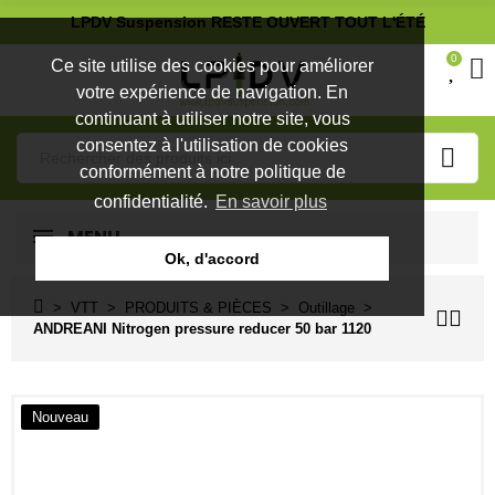
LPDV Suspension RESTE OUVERT TOUT L'ÉTÉ
0
Ce site utilise des cookies pour améliorer
votre expérience de navigation. En
continuant à utiliser notre site, vous
consentez à l'utilisation de cookies
conformément à notre politique de
confidentialité.
En savoir plus
MENU
Ok, d'accord
VTT
PRODUITS & PIÈCES
Outillage
ANDREANI Nitrogen pressure reducer 50 bar 1120
Nouveau