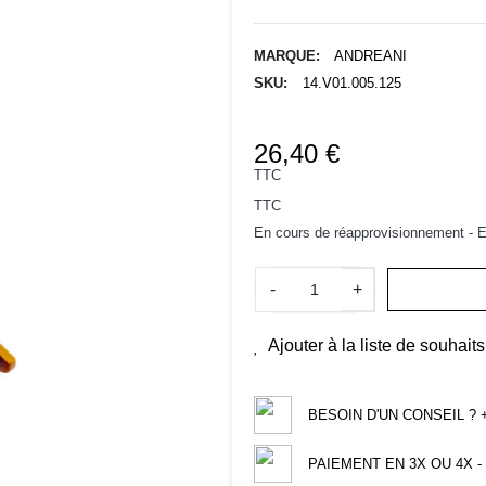
MARQUE:
ANDREANI
SKU:
14.V01.005.125
26,40 €
TTC
TTC
En cours de réapprovisionnement - Ex
-
+
Ajouter à la liste de souhaits
BESOIN D'UN CONSEIL ? +3
PAIEMENT EN 3X OU 4X - 