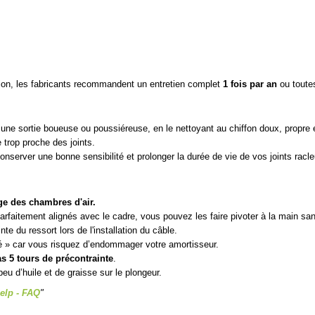
sion, les fabricants recommandent un entretien complet
1 fois par an
ou toute
ès une sortie boueuse ou poussiéreuse, en le nettoyant au chiffon doux, propre 
 trop proche des joints.
onserver une bonne sensibilité et prolonger la durée de vie de vos joints racle
ge des chambres d'air.
parfaitement alignés avec le cadre, vous pouvez les faire pivoter à la main s
e du ressort lors de l'installation du câble.
é » car vous risquez d’endommager votre amortisseur.
s 5 tours de précontrainte
.
peu d’huile et de graisse sur le plongeur.
elp - FAQ
"