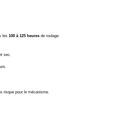
s les
100 à 125 heures
de roulage.
et sec.
urs.
ans risque pour le mécanisme.