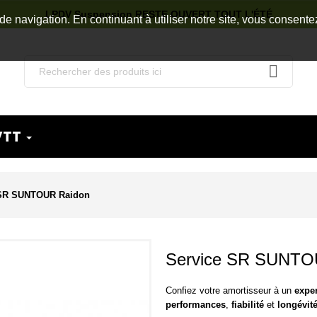
LPDV Suspension RESTE OUVERT TOUT L'ÉTÉ
de navigation. En continuant à utiliser notre site, vous consente
VTT
 SR SUNTOUR Raidon
Service SR SUNTO
Confiez votre amortisseur à un
expe
performances
,
fiabilité
et
longévit