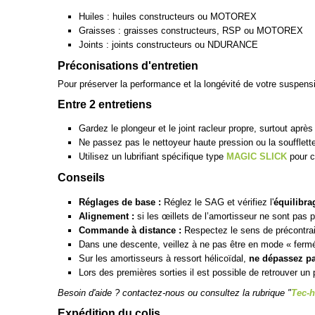
Huiles : huiles constructeurs ou MOTOREX
Graisses : graisses constructeurs, RSP ou MOTOREX
Joints : joints constructeurs ou NDURANCE
Préconisations d'entretien
Pour préserver la performance et la longévité de votre suspen
Entre 2 entretiens
Gardez le plongeur et le joint racleur propre, surtout apr
Ne passez pas le nettoyeur haute pression ou la soufflette
Utilisez un lubrifiant spécifique type
MAGIC SLICK
pour c
Conseils
Réglages de base :
Réglez le SAG et vérifiez l'
équilibra
Alignement :
si les œillets de l’amortisseur ne sont pas 
Commande à distance :
Respectez le sens de précontraint
Dans une descente, veillez à ne pas être en mode « ferm
Sur les amortisseurs à ressort hélicoïdal,
ne dépassez pa
Lors des premières sorties il est possible de retrouver un 
Besoin d'aide ? contactez-nous ou consultez la rubrique "
Tec-h
Expédition du colis