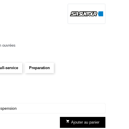
h ouvrées
ull-service
Preparation
uspension

Ajouter au panier