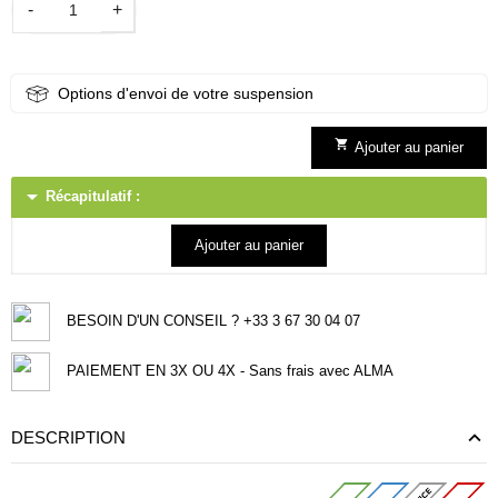
-
+
Options d'envoi de votre suspension

Ajouter au panier
arrow_drop_down
Récapitulatif :
Ajouter au panier
BESOIN D'UN CONSEIL ? +33 3 67 30 04 07
PAIEMENT EN 3X OU 4X - Sans frais avec ALMA
DESCRIPTION