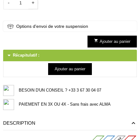
-
+
Options d'envoi de votre suspension

Ajouter au panier
arrow_drop_down
Récapitulatif :
Ajouter au panier
BESOIN D'UN CONSEIL ? +33 3 67 30 04 07
PAIEMENT EN 3X OU 4X - Sans frais avec ALMA
DESCRIPTION