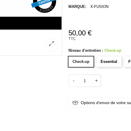
MARQUE:
X-FUSION
50,00 €
TTC
Niveau d'entretien :
Check-up
Check-up
Essential
F
-
+
Options d'envoi de votre s