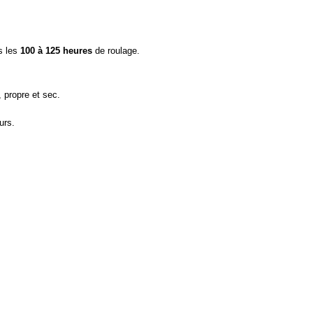
s les
100 à 125 heures
de roulage.
 propre et sec.
urs.