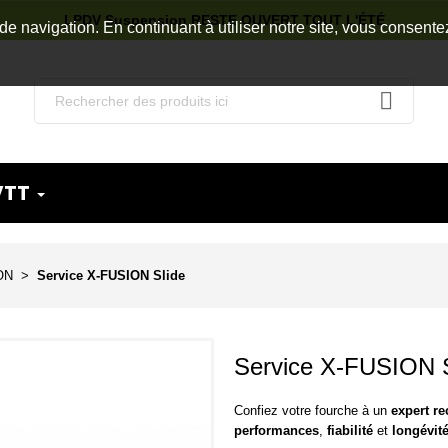
LPDV Suspension RESTE OUVERT TOUT L'ÉTÉ
de navigation. En continuant à utiliser notre site, vous consente
VTT
ON
Service X-FUSION Slide
Service X-FUSION S
Confiez votre fourche à un
expert r
performances
,
fiabilité
et
longévit