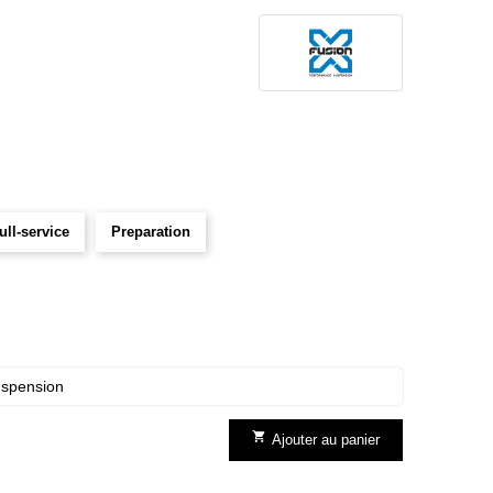
ull-service
Preparation
uspension

Ajouter au panier