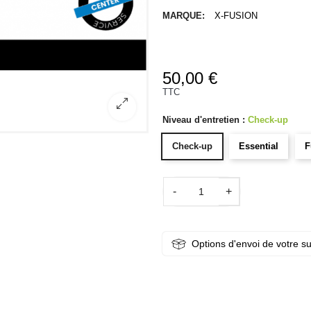
MARQUE:
X-FUSION
50,00 €
TTC
Niveau d'entretien :
Check-up
Check-up
Essential
F
-
+
Options d'envoi de votre s