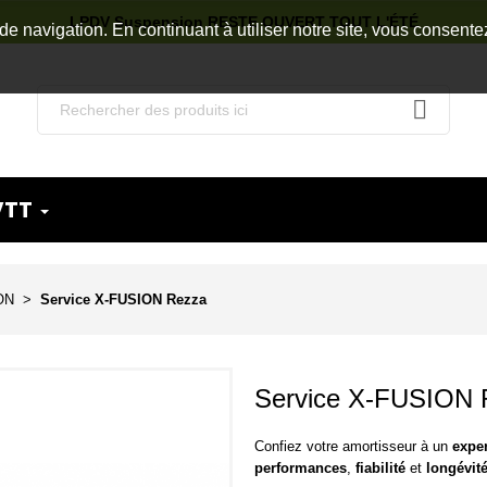
LPDV Suspension RESTE OUVERT TOUT L'ÉTÉ
de navigation. En continuant à utiliser notre site, vous consente
VTT
ON
Service X-FUSION Rezza
Service X-FUSION 
Confiez votre amortisseur à un
expe
performances
,
fiabilité
et
longévit