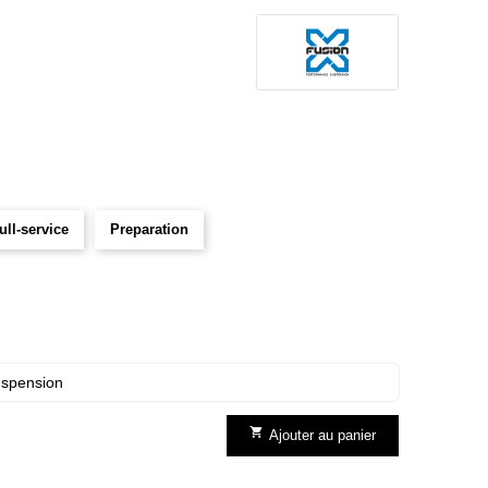
ull-service
Preparation
uspension

Ajouter au panier