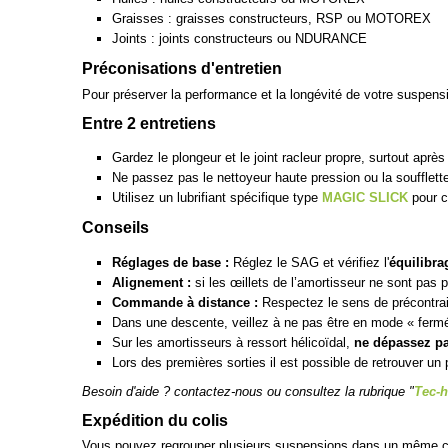
Graisses : graisses constructeurs, RSP ou MOTOREX
Joints : joints constructeurs ou NDURANCE
Préconisations d'entretien
Pour préserver la performance et la longévité de votre suspen
Entre 2 entretiens
Gardez le plongeur et le joint racleur propre, surtout apr
Ne passez pas le nettoyeur haute pression ou la soufflette
Utilisez un lubrifiant spécifique type
MAGIC SLICK
pour c
Conseils
Réglages de base :
Réglez le SAG et vérifiez l'
équilibra
Alignement :
si les œillets de l’amortisseur ne sont pas 
Commande à distance :
Respectez le sens de précontraint
Dans une descente, veillez à ne pas être en mode « ferm
Sur les amortisseurs à ressort hélicoïdal,
ne dépassez pa
Lors des premières sorties il est possible de retrouver un 
Besoin d'aide ? contactez-nous ou consultez la rubrique "
Tec-h
Expédition du colis
Vous pouvez regrouper plusieurs suspensions dans un même c