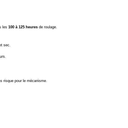
s les
100 à 125 heures
de roulage.
et sec.
urs.
ans risque pour le mécanisme.