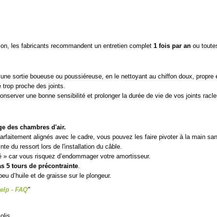
sion, les fabricants recommandent un entretien complet
1 fois par an
ou toute
ès une sortie boueuse ou poussiéreuse, en le nettoyant au chiffon doux, propre 
 trop proche des joints.
onserver une bonne sensibilité et prolonger la durée de vie de vos joints racle
ge des chambres d'air.
parfaitement alignés avec le cadre, vous pouvez les faire pivoter à la main s
e du ressort lors de l'installation du câble.
é » car vous risquez d’endommager votre amortisseur.
s 5 tours de précontrainte
.
peu d’huile et de graisse sur le plongeur.
elp - FAQ
"
olis