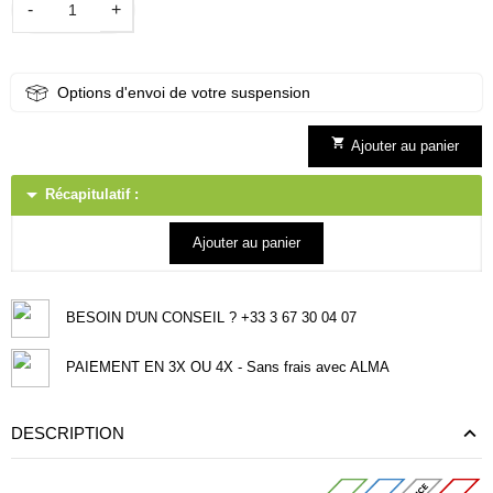
-
+
Options d'envoi de votre suspension

Ajouter au panier
arrow_drop_down
Récapitulatif :
Ajouter au panier
BESOIN D'UN CONSEIL ? +33 3 67 30 04 07
PAIEMENT EN 3X OU 4X - Sans frais avec ALMA
DESCRIPTION