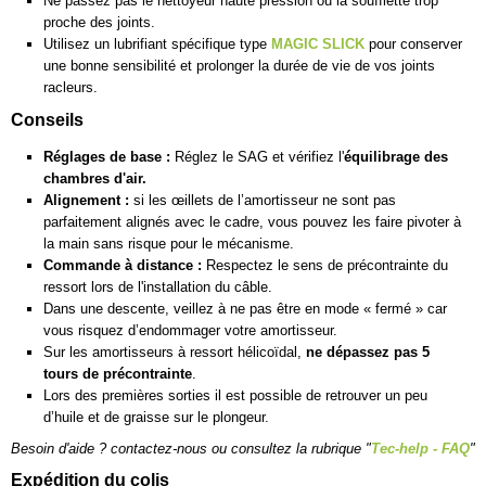
Ne passez pas le nettoyeur haute pression ou la soufflette trop
proche des joints.
Utilisez un lubrifiant spécifique type
MAGIC SLICK
pour conserver
une bonne sensibilité et prolonger la durée de vie de vos joints
racleurs.
Conseils
Réglages de base :
Réglez le SAG et vérifiez l'
équilibrage des
chambres d'air.
Alignement :
si les œillets de l’amortisseur ne sont pas
parfaitement alignés avec le cadre, vous pouvez les faire pivoter à
la main sans risque pour le mécanisme.
Commande à distance :
Respectez le sens de précontrainte du
ressort lors de l'installation du câble.
Dans une descente, veillez à ne pas être en mode « fermé » car
vous risquez d’endommager votre amortisseur.
Sur les amortisseurs à ressort hélicoïdal,
ne dépassez pas 5
tours de précontrainte
.
Lors des premières sorties il est possible de retrouver un peu
d’huile et de graisse sur le plongeur.
Besoin d'aide ? contactez-nous ou consultez la rubrique "
Tec-help - FAQ
"
Expédition du colis