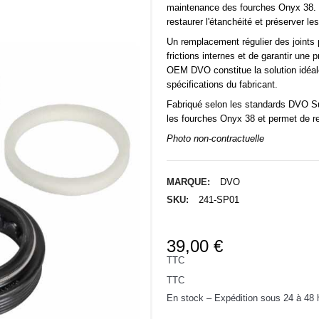
maintenance des fourches Onyx 38. I
restaurer l'étanchéité et préserver l
Un remplacement régulier des joints p
frictions internes et de garantir une
OEM
DVO
constitue la solution idéa
spécifications du fabricant.
Fabriqué selon les standards DVO Sus
les fourches Onyx 38 et permet de re
Photo non-contractuelle
MARQUE:
DVO
SKU:
241-SP01
39,00 €
TTC
TTC
En stock – Expédition sous 24 à 48 