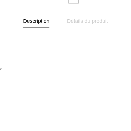
Description
Détails du produit
re