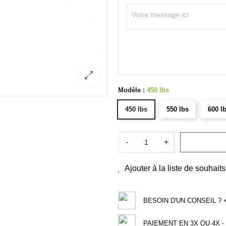
Modèle :
450 lbs
450 lbs
550 lbs
600 l
-
+
Ajouter à la liste de souhaits
BESOIN D'UN CONSEIL ? +3
PAIEMENT EN 3X OU 4X - 